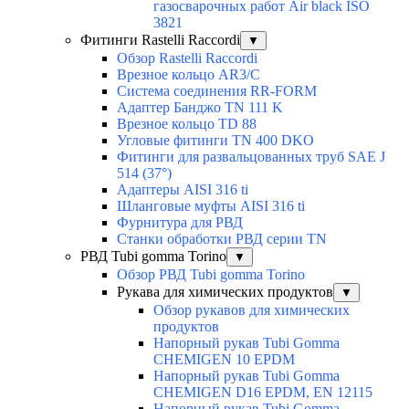
газосварочных работ Air black ISO
3821
Фитинги Rastelli Raccordi
▼
Обзор Rastelli Raccordi
Врезное кольцо AR3/C
Система соединения RR-FORM
Адаптер Банджо TN 111 K
Врезное кольцо TD 88
Угловые фитинги TN 400 DKO
Фитинги для развальцованных труб SAE J
514 (37°)
Адаптеры AISI 316 ti
Шланговые муфты AISI 316 ti
Фурнитура для РВД
Станки обработки РВД серии TN
РВД Tubi gomma Torino
▼
Обзор РВД Tubi gomma Torino
Рукава для химических продуктов
▼
Обзор рукавов для химических
продуктов
Напорный рукав Tubi Gomma
CHEMIGEN 10 EPDM
Напорный рукав Tubi Gomma
CHEMIGEN D16 EPDM, EN 12115
Напорный рукав Tubi Gomma