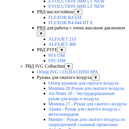
EVOLUTION 5000 LT NEW
EVOLUTION 6000 LT NEW
РВД маслостойкие
▼
FLEXOR R4 634
FLEXOR R4 644 HT E
РВД для работы с очень высоким давлением
▼
ALFAJET 210
ALFAJET 400
РВД PTFE
▼
9TS OM
9TC OM
РВД IVG Colbachini
▼
Обзор IVG COLBACHINI SPA
Рукава для сжатого воздуха
▼
Обзор рукавов для сжатого воздуха
Montana 20 Рукав для сжатого воздуха
Air-Water 20 - Экструдированный
рукав для воды и воздуха
Montana 27 - Рукав для сжатого воздуха
Alaska - Рукав для сжатого воздуха с
металлокордом
Mastino - Рукав для сжатого воздуха из
сверхпрочной стальной проволоки