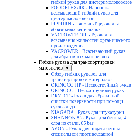
гибкий рукав для цистернмолоковозов
FOODFLEX/IIR - Напорно-
всасывающий гибкий рукав для
цистернмолоковозов
PIPPURN - Напорный рукав для
абразивных материалов
VACPOWER OIL - Рукав для
всасывания жидкостей органического
происхождения
VACPOWER - Всасывающий рукав
для абразивных материалов
Гибкие рукава для транспортировки
материалов
▼
Обзор гибких рукавов для
транспортировки материалов
ORINOCO HP - Пескоструйный рукав
ORINOCO - Пескоструйный рукав
DRY ICE - Рукав для абразивной
очистки поверхности при помощи
сухого льда
NIAGARA - Рукав для штукатурки
SHANNON 85 - Рукав для бетона, 4
слоя из стали, 85 bar
AVON - Рукав для подачи бетона
специальной противоударной