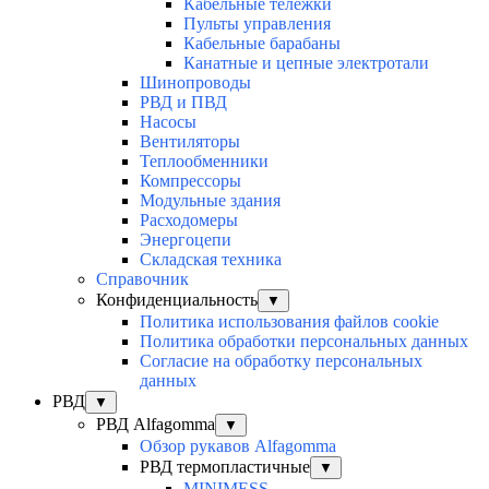
Кабельные тележки
Пульты управления
Кабельные барабаны
Канатные и цепные электротали
Шинопроводы
РВД и ПВД
Насосы
Вентиляторы
Теплообменники
Компрессоры
Модульные здания
Расходомеры
Энергоцепи
Складская техника
Справочник
Конфиденциальность
▼
Политика использования файлов cookie
Политика обработки персональных данных
Согласие на обработку персональных
данных
РВД
▼
РВД Alfagomma
▼
Обзор рукавов Alfagomma
РВД термопластичные
▼
MINIMESS