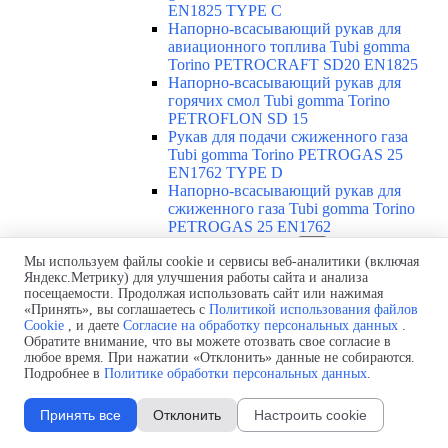
EN1825 TYPE C
Напорно-всасывающий рукав для
авиационного топлива Tubi gomma
Torino PETROCRAFT SD20 EN1825
Напорно-всасывающий рукав для
горячих смол Tubi gomma Torino
PETROFLON SD 15
Рукав для подачи сжиженного газа
Tubi gomma Torino PETROGAS 25
EN1762 TYPE D
Напорно-всасывающий рукав для
сжиженного газа Tubi gomma Torino
PETROGAS 25 EN1762
Абразивостойкие рукава
▼
Мы используем файлы cookie и сервисы веб-аналитики (включая
Обзор абразивостойких рукавов
Яндекс.Метрику) для улучшения работы сайта и анализа
Напорно-всасывающий
посещаемости. Продолжая использовать сайт или нажимая
абразивостойкий рукав Tubi gomma
«Принять», вы соглашаетесь с
Политикой использования файлов
Torino ABRACORR-FRA SD 10
Cookie
, и даете
Согласие на обработку персональных данных
.
Пескоструйный рукав Tubi gomma
Обратите внимание, что вы можете отозвать свое согласие в
Torino ABRASAND /12
любое время. При нажатии «Отклонить» данные не собираются.
Пескоструйный рукав Tubi gomma
Подробнее в
Политике обработки персональных данных
.
Torino ABRASAND HD 18
Рукав для штукатурки Tubi gomma
Принять все
Отклонить
Настроить cookie
Torino ABRAPLUS 40
Рукав для бетона Tubi gomma Torino