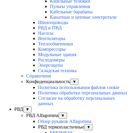
Кабельные тележки
Пульты управления
Кабельные барабаны
Канатные и цепные электротали
Шинопроводы
РВД и ПВД
Насосы
Вентиляторы
Теплообменники
Компрессоры
Модульные здания
Расходомеры
Энергоцепи
Складская техника
Справочник
Конфиденциальность
▼
Политика использования файлов cookie
Политика обработки персональных данных
Согласие на обработку персональных
данных
РВД
▼
РВД Alfagomma
▼
Обзор рукавов Alfagomma
РВД термопластичные
▼
MINIMESS