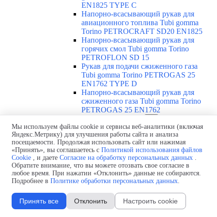
EN1825 TYPE C
Напорно-всасывающий рукав для
авиационного топлива Tubi gomma
Torino PETROCRAFT SD20 EN1825
Напорно-всасывающий рукав для
горячих смол Tubi gomma Torino
PETROFLON SD 15
Рукав для подачи сжиженного газа
Tubi gomma Torino PETROGAS 25
EN1762 TYPE D
Напорно-всасывающий рукав для
сжиженного газа Tubi gomma Torino
PETROGAS 25 EN1762
Абразивостойкие рукава
▼
Мы используем файлы cookie и сервисы веб-аналитики (включая
Обзор абразивостойких рукавов
Яндекс.Метрику) для улучшения работы сайта и анализа
Напорно-всасывающий
посещаемости. Продолжая использовать сайт или нажимая
абразивостойкий рукав Tubi gomma
«Принять», вы соглашаетесь с
Политикой использования файлов
Torino ABRACORR-FRA SD 10
Cookie
, и даете
Согласие на обработку персональных данных
.
Пескоструйный рукав Tubi gomma
Обратите внимание, что вы можете отозвать свое согласие в
Torino ABRASAND /12
любое время. При нажатии «Отклонить» данные не собираются.
Пескоструйный рукав Tubi gomma
Подробнее в
Политике обработки персональных данных
.
Torino ABRASAND HD 18
Рукав для штукатурки Tubi gomma
Принять все
Отклонить
Настроить cookie
Torino ABRAPLUS 40
Рукав для бетона Tubi gomma Torino