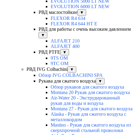
EVOLUTION 5000 LT NEW
EVOLUTION 6000 LT NEW
РВД маслостойкие
▼
FLEXOR R4 634
FLEXOR R4 644 HT E
РВД для работы с очень высоким давлением
▼
ALFAJET 210
ALFAJET 400
РВД PTFE
▼
9TS OM
9TC OM
РВД IVG Colbachini
▼
Обзор IVG COLBACHINI SPA
Рукава для сжатого воздуха
▼
Обзор рукавов для сжатого воздуха
Montana 20 Рукав для сжатого воздуха
Air-Water 20 - Экструдированный
рукав для воды и воздуха
Montana 27 - Рукав для сжатого воздуха
Alaska - Рукав для сжатого воздуха с
металлокордом
Mastino - Рукав для сжатого воздуха из
сверхпрочной стальной проволоки