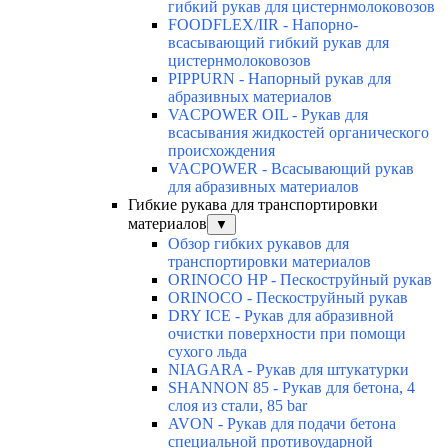
гибкий рукав для цистернмолоковозов
FOODFLEX/IIR - Напорно-
всасывающий гибкий рукав для
цистернмолоковозов
PIPPURN - Напорный рукав для
абразивных материалов
VACPOWER OIL - Рукав для
всасывания жидкостей органического
происхождения
VACPOWER - Всасывающий рукав
для абразивных материалов
Гибкие рукава для транспортировки
материалов
▼
Обзор гибких рукавов для
транспортировки материалов
ORINOCO HP - Пескоструйный рукав
ORINOCO - Пескоструйный рукав
DRY ICE - Рукав для абразивной
очистки поверхности при помощи
сухого льда
NIAGARA - Рукав для штукатурки
SHANNON 85 - Рукав для бетона, 4
слоя из стали, 85 bar
AVON - Рукав для подачи бетона
специальной противоударной