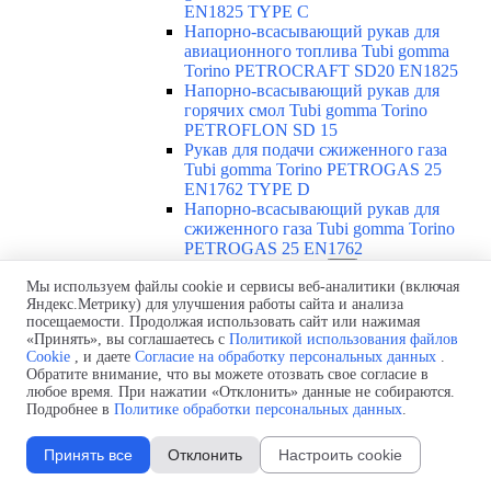
EN1825 TYPE C
Напорно-всасывающий рукав для
авиационного топлива Tubi gomma
Torino PETROCRAFT SD20 EN1825
Напорно-всасывающий рукав для
горячих смол Tubi gomma Torino
PETROFLON SD 15
Рукав для подачи сжиженного газа
Tubi gomma Torino PETROGAS 25
EN1762 TYPE D
Напорно-всасывающий рукав для
сжиженного газа Tubi gomma Torino
PETROGAS 25 EN1762
Абразивостойкие рукава
▼
Мы используем файлы cookie и сервисы веб-аналитики (включая
Обзор абразивостойких рукавов
Яндекс.Метрику) для улучшения работы сайта и анализа
Напорно-всасывающий
посещаемости. Продолжая использовать сайт или нажимая
абразивостойкий рукав Tubi gomma
«Принять», вы соглашаетесь с
Политикой использования файлов
Torino ABRACORR-FRA SD 10
Cookie
, и даете
Согласие на обработку персональных данных
.
Пескоструйный рукав Tubi gomma
Обратите внимание, что вы можете отозвать свое согласие в
Torino ABRASAND /12
любое время. При нажатии «Отклонить» данные не собираются.
Пескоструйный рукав Tubi gomma
Подробнее в
Политике обработки персональных данных
.
Torino ABRASAND HD 18
Рукав для штукатурки Tubi gomma
Принять все
Отклонить
Настроить cookie
Torino ABRAPLUS 40
Рукав для бетона Tubi gomma Torino