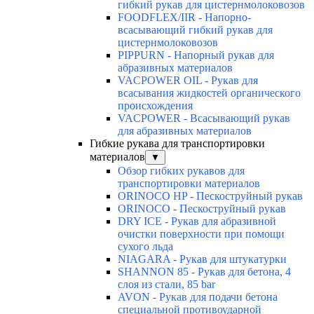
гибкий рукав для цистернмолоковозов
FOODFLEX/IIR - Напорно-
всасывающий гибкий рукав для
цистернмолоковозов
PIPPURN - Напорный рукав для
абразивных материалов
VACPOWER OIL - Рукав для
всасывания жидкостей органического
происхождения
VACPOWER - Всасывающий рукав
для абразивных материалов
Гибкие рукава для транспортировки
материалов
▼
Обзор гибких рукавов для
транспортировки материалов
ORINOCO HP - Пескоструйный рукав
ORINOCO - Пескоструйный рукав
DRY ICE - Рукав для абразивной
очистки поверхности при помощи
сухого льда
NIAGARA - Рукав для штукатурки
SHANNON 85 - Рукав для бетона, 4
слоя из стали, 85 bar
AVON - Рукав для подачи бетона
специальной противоударной