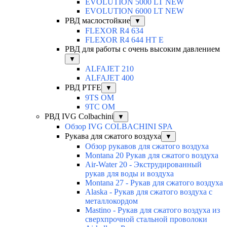
EVOLUTION 5000 LT NEW
EVOLUTION 6000 LT NEW
РВД маслостойкие
▼
FLEXOR R4 634
FLEXOR R4 644 HT E
РВД для работы с очень высоким давлением
▼
ALFAJET 210
ALFAJET 400
РВД PTFE
▼
9TS OM
9TC OM
РВД IVG Colbachini
▼
Обзор IVG COLBACHINI SPA
Рукава для сжатого воздуха
▼
Обзор рукавов для сжатого воздуха
Montana 20 Рукав для сжатого воздуха
Air-Water 20 - Экструдированный
рукав для воды и воздуха
Montana 27 - Рукав для сжатого воздуха
Alaska - Рукав для сжатого воздуха с
металлокордом
Mastino - Рукав для сжатого воздуха из
сверхпрочной стальной проволоки