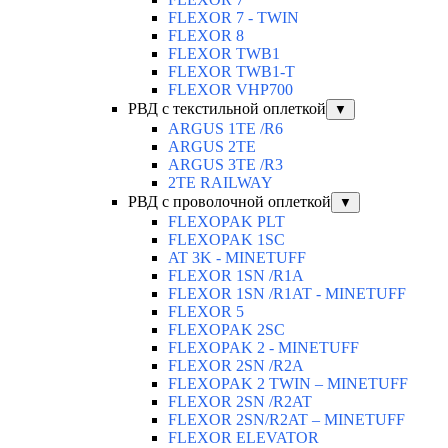
FLEXOR 7 - TWIN
FLEXOR 8
FLEXOR TWB1
FLEXOR TWB1-T
FLEXOR VHP700
РВД с текстильной оплеткой
▼
ARGUS 1TE /R6
ARGUS 2TЕ
ARGUS 3TE /R3
2TE RAILWAY
РВД с проволочной оплеткой
▼
FLEXOPAK PLT
FLEXOPAK 1SС
AT 3K - MINETUFF
FLEXOR 1SN /R1A
FLEXOR 1SN /R1AT - MINETUFF
FLEXOR 5
FLEXOPAK 2SС
FLEXOPAK 2 - MINETUFF
FLEXOR 2SN /R2A
FLEXOPAK 2 TWIN – MINETUFF
FLEXOR 2SN /R2AT
FLEXOR 2SN/R2AT – MINETUFF
FLEXOR ELEVATOR