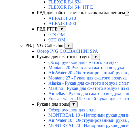
FLEXOR R4 634
FLEXOR R4 644 HT E
РВД для работы с очень высоким давлением
ALFAJET 210
ALFAJET 400
РВД PTFE
▼
9TS OM
9TC OM
РВД IVG Colbachini
▼
Обзор IVG COLBACHINI SPA
Рукава для сжатого воздуха
▼
Обзор рукавов для сжатого воздуха
Montana 20 Рукав для сжатого воздуха
Air-Water 20 - Экструдированный рукав 
Montana 27 - Рукав для сжатого воздуха
Alaska - Рукав для сжатого воздуха с м
Mastino - Рукав для сжатого воздуха из
Airhellas - Рукав для сжатого воздуха 
Fras air water - Шахтный рукав для сжат
Рукава для воды
▼
Обзор рукавов для воды
MONTREAL 10 - Напорный рукав для 
Air-Water 10 - Экструдированный рукав 
MONTREAL 20 - Напорный рукав для 