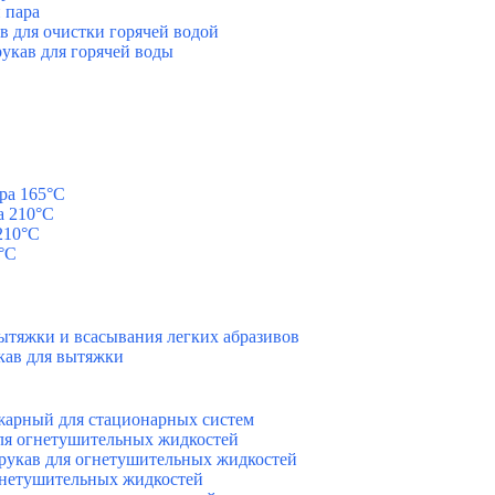
 пара
для очистки горячей водой
кав для горячей воды
ра 165°C
а 210°C
210°C
°C
тяжки и всасывания легких абразивов
ав для вытяжки
арный для стационарных систем
я огнетушительных жидкостей
кав для огнетушительных жидкостей
гнетушительных жидкостей