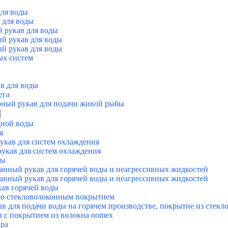
для воды
 для воды
й рукав для воды
ый рукав для воды
ый рукав для воды
ых систем
в для воды
ега
рный рукав для подачи живой рыбы
дной воды
я
укав для систем охлаждения
укав для систем охлаждения
ды
ный рукав для горячей воды и неагрессивных жидкостей
ный рукав для горячей воды и неагрессивных жидкостей
в горячей воды
со стекловолоконным покрытием
 для подачи воды на горячем производстве, покрытие из стекл
ы с покрытием из волокна nomex
ара