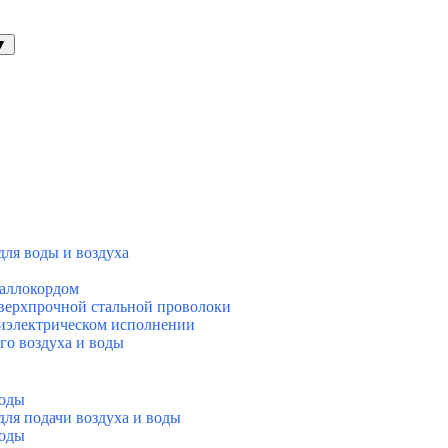
▼
для воды и воздуха
еталлокордом
 сверхпрочной стальной проволоки
в диэлектрическом исполнении
ого воздуха и воды
воды
для подачи воздуха и воды
воды