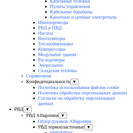
Кабельные тележки
Пульты управления
Кабельные барабаны
Канатные и цепные электротали
Шинопроводы
РВД и ПВД
Насосы
Вентиляторы
Теплообменники
Компрессоры
Модульные здания
Расходомеры
Энергоцепи
Складская техника
Справочник
Конфиденциальность
▼
Политика использования файлов cookie
Политика обработки персональных данных
Согласие на обработку персональных
данных
РВД
▼
РВД Alfagomma
▼
Обзор рукавов Alfagomma
РВД термопластичные
▼
MINIMESS