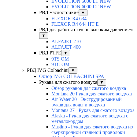
EVOLUTION 5000 LT NEW
EVOLUTION 6000 LT NEW
РВД маслостойкие
▼
FLEXOR R4 634
FLEXOR R4 644 HT E
РВД для работы с очень высоким давлением
▼
ALFAJET 210
ALFAJET 400
РВД PTFE
▼
9TS OM
9TC OM
РВД IVG Colbachini
▼
Обзор IVG COLBACHINI SPA
Рукава для сжатого воздуха
▼
Обзор рукавов для сжатого воздуха
Montana 20 Рукав для сжатого воздуха
Air-Water 20 - Экструдированный
рукав для воды и воздуха
Montana 27 - Рукав для сжатого воздуха
Alaska - Рукав для сжатого воздуха с
металлокордом
Mastino - Рукав для сжатого воздуха из
сверхпрочной стальной проволоки