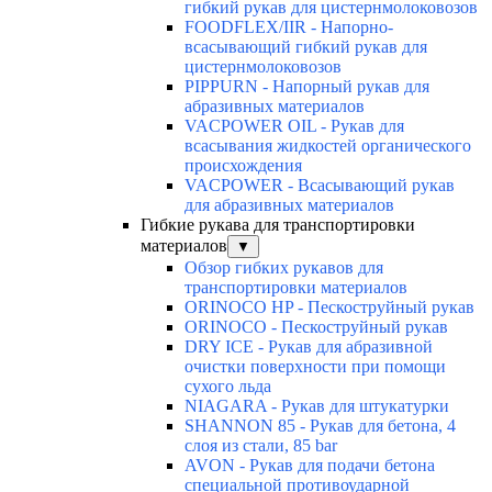
гибкий рукав для цистернмолоковозов
FOODFLEX/IIR - Напорно-
всасывающий гибкий рукав для
цистернмолоковозов
PIPPURN - Напорный рукав для
абразивных материалов
VACPOWER OIL - Рукав для
всасывания жидкостей органического
происхождения
VACPOWER - Всасывающий рукав
для абразивных материалов
Гибкие рукава для транспортировки
материалов
▼
Обзор гибких рукавов для
транспортировки материалов
ORINOCO HP - Пескоструйный рукав
ORINOCO - Пескоструйный рукав
DRY ICE - Рукав для абразивной
очистки поверхности при помощи
сухого льда
NIAGARA - Рукав для штукатурки
SHANNON 85 - Рукав для бетона, 4
слоя из стали, 85 bar
AVON - Рукав для подачи бетона
специальной противоударной