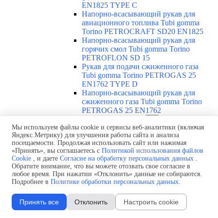
EN1825 TYPE C
Напорно-всасывающий рукав для
авиационного топлива Tubi gomma
Torino PETROCRAFT SD20 EN1825
Напорно-всасывающий рукав для
горячих смол Tubi gomma Torino
PETROFLON SD 15
Рукав для подачи сжиженного газа
Tubi gomma Torino PETROGAS 25
EN1762 TYPE D
Напорно-всасывающий рукав для
сжиженного газа Tubi gomma Torino
PETROGAS 25 EN1762
Абразивостойкие рукава
▼
Мы используем файлы cookie и сервисы веб-аналитики (включая
Обзор абразивостойких рукавов
Яндекс.Метрику) для улучшения работы сайта и анализа
Напорно-всасывающий
посещаемости. Продолжая использовать сайт или нажимая
абразивостойкий рукав Tubi gomma
«Принять», вы соглашаетесь с
Политикой использования файлов
Torino ABRACORR-FRA SD 10
Cookie
, и даете
Согласие на обработку персональных данных
.
Пескоструйный рукав Tubi gomma
Обратите внимание, что вы можете отозвать свое согласие в
Torino ABRASAND /12
любое время. При нажатии «Отклонить» данные не собираются.
Пескоструйный рукав Tubi gomma
Подробнее в
Политике обработки персональных данных
.
Torino ABRASAND HD 18
Рукав для штукатурки Tubi gomma
Принять все
Отклонить
Настроить cookie
Torino ABRAPLUS 40
Рукав для бетона Tubi gomma Torino