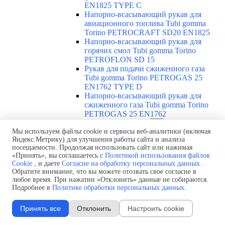
EN1825 TYPE C
Напорно-всасывающий рукав для
авиационного топлива Tubi gomma
Torino PETROCRAFT SD20 EN1825
Напорно-всасывающий рукав для
горячих смол Tubi gomma Torino
PETROFLON SD 15
Рукав для подачи сжиженного газа
Tubi gomma Torino PETROGAS 25
EN1762 TYPE D
Напорно-всасывающий рукав для
сжиженного газа Tubi gomma Torino
PETROGAS 25 EN1762
Абразивостойкие рукава
▼
Мы используем файлы cookie и сервисы веб-аналитики (включая
Обзор абразивостойких рукавов
Яндекс.Метрику) для улучшения работы сайта и анализа
Напорно-всасывающий
посещаемости. Продолжая использовать сайт или нажимая
абразивостойкий рукав Tubi gomma
«Принять», вы соглашаетесь с
Политикой использования файлов
Torino ABRACORR-FRA SD 10
Cookie
, и даете
Согласие на обработку персональных данных
.
Пескоструйный рукав Tubi gomma
Обратите внимание, что вы можете отозвать свое согласие в
Torino ABRASAND /12
любое время. При нажатии «Отклонить» данные не собираются.
Пескоструйный рукав Tubi gomma
Подробнее в
Политике обработки персональных данных
.
Torino ABRASAND HD 18
Рукав для штукатурки Tubi gomma
Принять все
Отклонить
Настроить cookie
Torino ABRAPLUS 40
Рукав для бетона Tubi gomma Torino