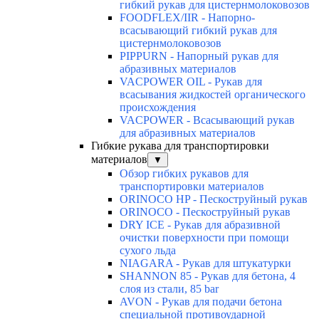
гибкий рукав для цистернмолоковозов
FOODFLEX/IIR - Напорно-
всасывающий гибкий рукав для
цистернмолоковозов
PIPPURN - Напорный рукав для
абразивных материалов
VACPOWER OIL - Рукав для
всасывания жидкостей органического
происхождения
VACPOWER - Всасывающий рукав
для абразивных материалов
Гибкие рукава для транспортировки
материалов
▼
Обзор гибких рукавов для
транспортировки материалов
ORINOCO HP - Пескоструйный рукав
ORINOCO - Пескоструйный рукав
DRY ICE - Рукав для абразивной
очистки поверхности при помощи
сухого льда
NIAGARA - Рукав для штукатурки
SHANNON 85 - Рукав для бетона, 4
слоя из стали, 85 bar
AVON - Рукав для подачи бетона
специальной противоударной