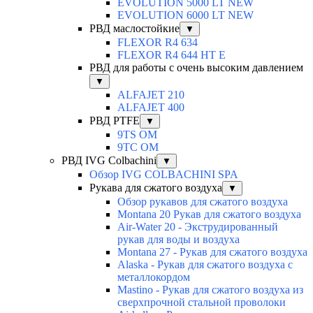
EVOLUTION 5000 LT NEW
EVOLUTION 6000 LT NEW
РВД маслостойкие
▼
FLEXOR R4 634
FLEXOR R4 644 HT E
РВД для работы с очень высоким давлением
▼
ALFAJET 210
ALFAJET 400
РВД PTFE
▼
9TS OM
9TC OM
РВД IVG Colbachini
▼
Обзор IVG COLBACHINI SPA
Рукава для сжатого воздуха
▼
Обзор рукавов для сжатого воздуха
Montana 20 Рукав для сжатого воздуха
Air-Water 20 - Экструдированный
рукав для воды и воздуха
Montana 27 - Рукав для сжатого воздуха
Alaska - Рукав для сжатого воздуха с
металлокордом
Mastino - Рукав для сжатого воздуха из
сверхпрочной стальной проволоки