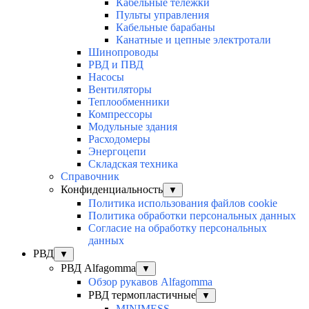
Кабельные тележки
Пульты управления
Кабельные барабаны
Канатные и цепные электротали
Шинопроводы
РВД и ПВД
Насосы
Вентиляторы
Теплообменники
Компрессоры
Модульные здания
Расходомеры
Энергоцепи
Складская техника
Справочник
Конфиденциальность
▼
Политика использования файлов cookie
Политика обработки персональных данных
Согласие на обработку персональных
данных
РВД
▼
РВД Alfagomma
▼
Обзор рукавов Alfagomma
РВД термопластичные
▼
MINIMESS