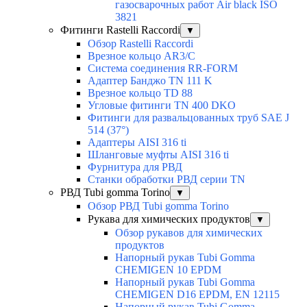
газосварочных работ Air black ISO
3821
Фитинги Rastelli Raccordi
▼
Обзор Rastelli Raccordi
Врезное кольцо AR3/C
Система соединения RR-FORM
Адаптер Банджо TN 111 K
Врезное кольцо TD 88
Угловые фитинги TN 400 DKO
Фитинги для развальцованных труб SAE J
514 (37°)
Адаптеры AISI 316 ti
Шланговые муфты AISI 316 ti
Фурнитура для РВД
Станки обработки РВД серии TN
РВД Tubi gomma Torino
▼
Обзор РВД Tubi gomma Torino
Рукава для химических продуктов
▼
Обзор рукавов для химических
продуктов
Напорный рукав Tubi Gomma
CHEMIGEN 10 EPDM
Напорный рукав Tubi Gomma
CHEMIGEN D16 EPDM, EN 12115
Напорный рукав Tubi Gomma