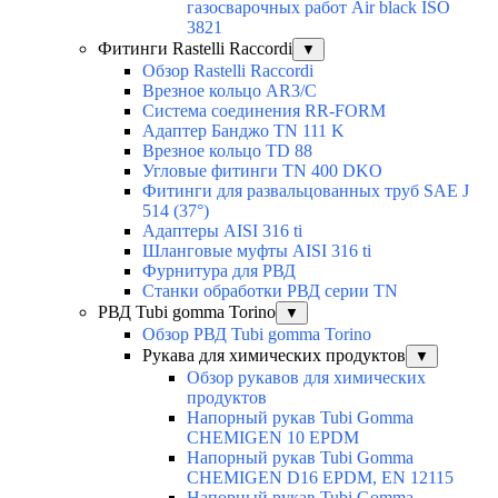
газосварочных работ Air black ISO
3821
Фитинги Rastelli Raccordi
▼
Обзор Rastelli Raccordi
Врезное кольцо AR3/C
Система соединения RR-FORM
Адаптер Банджо TN 111 K
Врезное кольцо TD 88
Угловые фитинги TN 400 DKO
Фитинги для развальцованных труб SAE J
514 (37°)
Адаптеры AISI 316 ti
Шланговые муфты AISI 316 ti
Фурнитура для РВД
Станки обработки РВД серии TN
РВД Tubi gomma Torino
▼
Обзор РВД Tubi gomma Torino
Рукава для химических продуктов
▼
Обзор рукавов для химических
продуктов
Напорный рукав Tubi Gomma
CHEMIGEN 10 EPDM
Напорный рукав Tubi Gomma
CHEMIGEN D16 EPDM, EN 12115
Напорный рукав Tubi Gomma