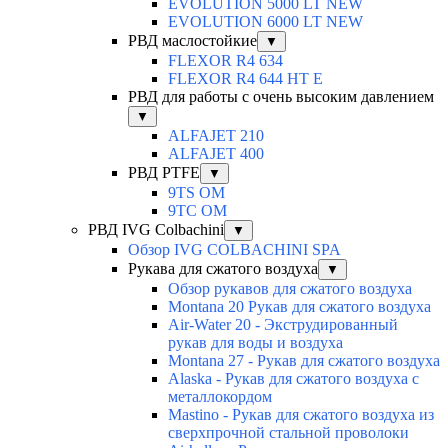
EVOLUTION 5000 LT NEW
EVOLUTION 6000 LT NEW
РВД маслостойкие
▼
FLEXOR R4 634
FLEXOR R4 644 HT E
РВД для работы с очень высоким давлением
▼
ALFAJET 210
ALFAJET 400
РВД PTFE
▼
9TS OM
9TC OM
РВД IVG Colbachini
▼
Обзор IVG COLBACHINI SPA
Рукава для сжатого воздуха
▼
Обзор рукавов для сжатого воздуха
Montana 20 Рукав для сжатого воздуха
Air-Water 20 - Экструдированный
рукав для воды и воздуха
Montana 27 - Рукав для сжатого воздуха
Alaska - Рукав для сжатого воздуха с
металлокордом
Mastino - Рукав для сжатого воздуха из
сверхпрочной стальной проволоки