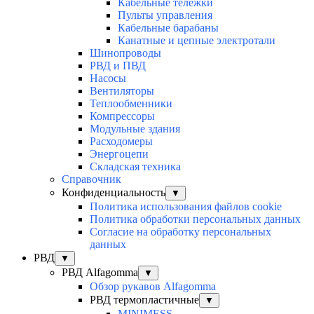
Кабельные тележки
Пульты управления
Кабельные барабаны
Канатные и цепные электротали
Шинопроводы
РВД и ПВД
Насосы
Вентиляторы
Теплообменники
Компрессоры
Модульные здания
Расходомеры
Энергоцепи
Складская техника
Справочник
Конфиденциальность
▼
Политика использования файлов cookie
Политика обработки персональных данных
Согласие на обработку персональных
данных
РВД
▼
РВД Alfagomma
▼
Обзор рукавов Alfagomma
РВД термопластичные
▼
MINIMESS