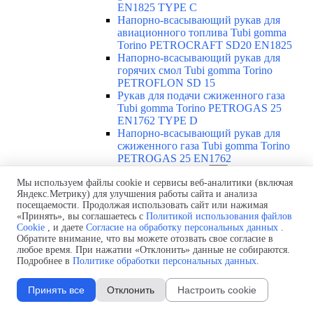
EN1825 TYPE C
Напорно-всасывающий рукав для
авиационного топлива Tubi gomma
Torino PETROCRAFT SD20 EN1825
Напорно-всасывающий рукав для
горячих смол Tubi gomma Torino
PETROFLON SD 15
Рукав для подачи сжиженного газа
Tubi gomma Torino PETROGAS 25
EN1762 TYPE D
Напорно-всасывающий рукав для
сжиженного газа Tubi gomma Torino
PETROGAS 25 EN1762
Абразивостойкие рукава
▼
Мы используем файлы cookie и сервисы веб-аналитики (включая
Обзор абразивостойких рукавов
Яндекс.Метрику) для улучшения работы сайта и анализа
Напорно-всасывающий
посещаемости. Продолжая использовать сайт или нажимая
абразивостойкий рукав Tubi gomma
«Принять», вы соглашаетесь с
Политикой использования файлов
Torino ABRACORR-FRA SD 10
Cookie
, и даете
Согласие на обработку персональных данных
.
Пескоструйный рукав Tubi gomma
Обратите внимание, что вы можете отозвать свое согласие в
Torino ABRASAND /12
любое время. При нажатии «Отклонить» данные не собираются.
Пескоструйный рукав Tubi gomma
Подробнее в
Политике обработки персональных данных
.
Torino ABRASAND HD 18
Рукав для штукатурки Tubi gomma
Принять все
Отклонить
Настроить cookie
Torino ABRAPLUS 40
Рукав для бетона Tubi gomma Torino