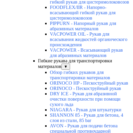
гибкий рукав для цистернмолоковозов
FOODFLEX/IIR - Напорно-
всасывающий гибкий рукав для
цистернмолоковозов
PIPPURN - Напорный рукав для
абразивных материалов
VACPOWER OIL - Рукав для
всасывания жидкостей органического
происхождения
VACPOWER - Всасывающий рукав
для абразивных материалов
Гибкие рукава для транспортировки
материалов
▼
Обзор гибких рукавов для
транспортировки материалов
ORINOCO HP - Пескоструйный рукав
ORINOCO - Пескоструйный рукав
DRY ICE - Рукав для абразивной
очистки поверхности при помощи
сухого льда
NIAGARA - Рукав для штукатурки
SHANNON 85 - Рукав для бетона, 4
слоя из стали, 85 bar
AVON - Рукав для подачи бетона
специальной противоударной