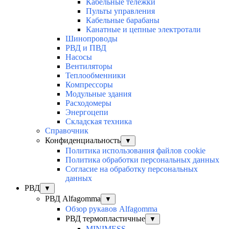
Кабельные тележки
Пульты управления
Кабельные барабаны
Канатные и цепные электротали
Шинопроводы
РВД и ПВД
Насосы
Вентиляторы
Теплообменники
Компрессоры
Модульные здания
Расходомеры
Энергоцепи
Складская техника
Справочник
Конфиденциальность
▼
Политика использования файлов cookie
Политика обработки персональных данных
Согласие на обработку персональных
данных
РВД
▼
РВД Alfagomma
▼
Обзор рукавов Alfagomma
РВД термопластичные
▼
MINIMESS