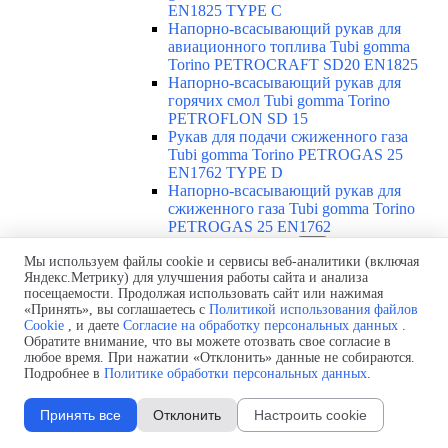
EN1825 TYPE C
Напорно-всасывающий рукав для
авиационного топлива Tubi gomma
Torino PETROCRAFT SD20 EN1825
Напорно-всасывающий рукав для
горячих смол Tubi gomma Torino
PETROFLON SD 15
Рукав для подачи сжиженного газа
Tubi gomma Torino PETROGAS 25
EN1762 TYPE D
Напорно-всасывающий рукав для
сжиженного газа Tubi gomma Torino
PETROGAS 25 EN1762
Абразивостойкие рукава
▼
Мы используем файлы cookie и сервисы веб-аналитики (включая
Обзор абразивостойких рукавов
Яндекс.Метрику) для улучшения работы сайта и анализа
Напорно-всасывающий
посещаемости. Продолжая использовать сайт или нажимая
абразивостойкий рукав Tubi gomma
«Принять», вы соглашаетесь с
Политикой использования файлов
Torino ABRACORR-FRA SD 10
Cookie
, и даете
Согласие на обработку персональных данных
.
Пескоструйный рукав Tubi gomma
Обратите внимание, что вы можете отозвать свое согласие в
Torino ABRASAND /12
любое время. При нажатии «Отклонить» данные не собираются.
Пескоструйный рукав Tubi gomma
Подробнее в
Политике обработки персональных данных
.
Torino ABRASAND HD 18
Рукав для штукатурки Tubi gomma
Принять все
Отклонить
Настроить cookie
Torino ABRAPLUS 40
Рукав для бетона Tubi gomma Torino