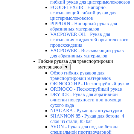
гибкий рукав для цистернмолоковозов
FOODFLEX/IIR - Напорно-
всасывающий гибкий рукав для
цистернмолоковозов
PIPPURN - Напорный рукав для
абразивных материалов
VACPOWER OIL - Рукав для
всасывания жидкостей органического
происхождения
VACPOWER - Всасывающий рукав
для абразивных материалов
Гибкие рукава для транспортировки
материалов
▼
Обзор гибких рукавов для
транспортировки материалов
ORINOCO HP - Пескоструйный рукав
ORINOCO - Пескоструйный рукав
DRY ICE - Рукав для абразивной
очистки поверхности при помощи
сухого льда
NIAGARA - Рукав для штукатурки
SHANNON 85 - Рукав для бетона, 4
слоя из стали, 85 bar
AVON - Рукав для подачи бетона
специальной противоударной