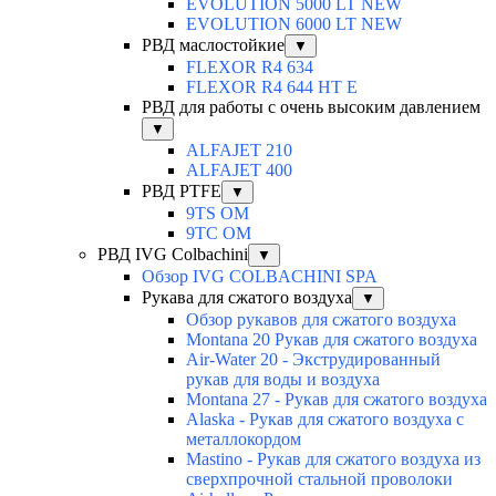
EVOLUTION 5000 LT NEW
EVOLUTION 6000 LT NEW
РВД маслостойкие
▼
FLEXOR R4 634
FLEXOR R4 644 HT E
РВД для работы с очень высоким давлением
▼
ALFAJET 210
ALFAJET 400
РВД PTFE
▼
9TS OM
9TC OM
РВД IVG Colbachini
▼
Обзор IVG COLBACHINI SPA
Рукава для сжатого воздуха
▼
Обзор рукавов для сжатого воздуха
Montana 20 Рукав для сжатого воздуха
Air-Water 20 - Экструдированный
рукав для воды и воздуха
Montana 27 - Рукав для сжатого воздуха
Alaska - Рукав для сжатого воздуха с
металлокордом
Mastino - Рукав для сжатого воздуха из
сверхпрочной стальной проволоки